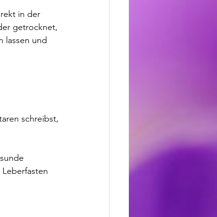
ekt in der 
der getrocknet, 
n lassen und 
aren schreibst, 
sunde 
 Leberfasten 