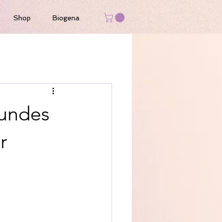
Shop
Biogena
undes
r