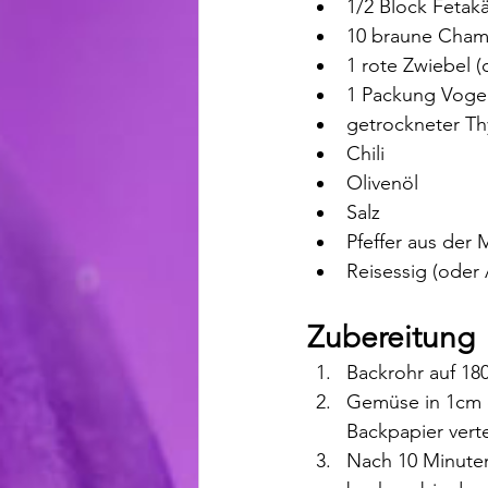
1/2 Block Fetak
10 braune Champ
1 rote Zwiebel (
1 Packung Vogerl
getrockneter T
Chili
Olivenöl
Salz
Pfeffer aus der 
Reisessig (oder 
Zubereitung
Backrohr auf 18
Gemüse in 1cm d
Backpapier verte
Nach 10 Minuten