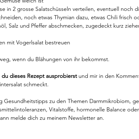
 Gemüse weich ist
in 2 grosse Salatschüsseln verteilen, eventuell noch dir
chneiden, noch etwas Thymian dazu, etwas Chili frisch o
nöl, Salz und Pfeffer abschmecken, zugedeckt kurz ziehe
en mit Vogerlsalat bestreuen
 weg, wenn du Blähungen von ihr bekommst.
du dieses Rezept ausprobierst
 und mir in den Komment
ntersalat schmeckt.
g Gesundheitstipps zu den Themen Darmmikrobiom, ge
ittelintoleranzen, Vitalstoffe, hormonelle Balance oder
dann melde dich zu meinem Newsletter an.