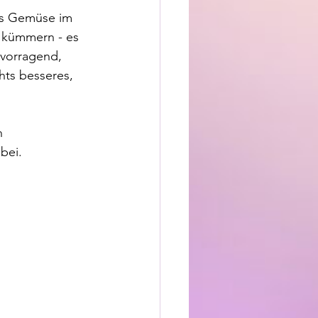
as Gemüse im 
 kümmern - es 
rvorragend, 
ts besseres, 
n 
bei.