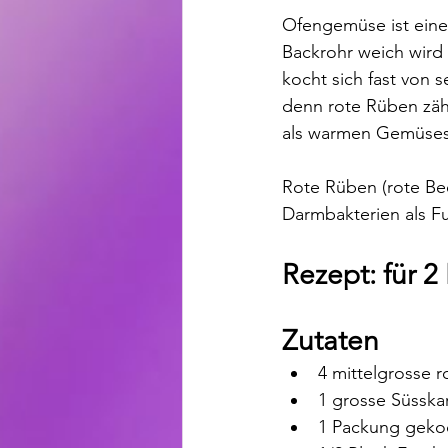
Ofengemüse ist eine
Backrohr weich wird
kocht sich fast von s
denn rote Rüben zäh
als warmen Gemüsesal
Rote Rüben (rote Bee
Darmbakterien als F
Rezept: für 
Zutaten
4 mittelgrosse 
1 grosse Süsskar
1 Packung geko