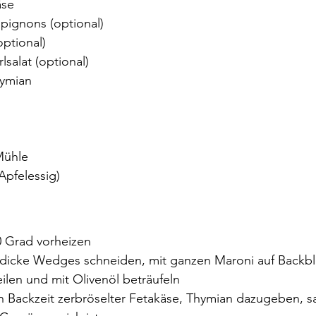
äse
ignons (optional)
optional)
salat (optional)
hymian
Mühle
Apfelessig)
0 Grad vorheizen
icke Wedges schneiden, mit ganzen Maroni auf Backbl
ilen und mit Olivenöl beträufeln
 Backzeit zerbröselter Fetakäse, Thymian dazugeben, sa